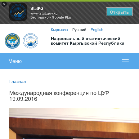
×
StatKG
Открыть
www.stat.gov.kg
Бесплатно - Google Play
Кыргызча
Русский
English
Национальный статистический
комитет Кыргызской Республики
Меню
Показа
меню
Главная
Международная конференция по ЦУР
19.09.2016