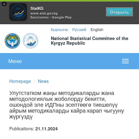
×
StatKG
Открыть
www.stat.gov.kg
Бесплатно - Google Play
Кыргызча
Русский
English
National Statistical Committee of the
Kyrgyz Republic
Меню
Показа
меню
Homepage
News
Улутстатком жаңы методикаларды жана
методологиялык жоболорду бекитти,
ошондой эле ИДПны эсептөөгө тиешелүү
айрым методикаларды кайра карап чыгууну
жүргүздү
Publications:
21.11.2024