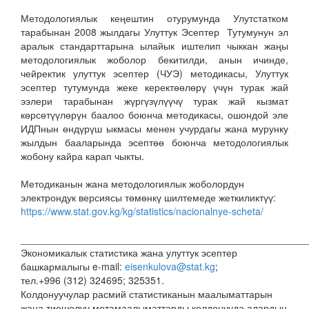
Методологиялык кеңештин отурумунда Улутстатком
тарабынан 2008 жылдагы Улуттук Эсептер Тутумунун эл
аралык стандарттарына ылайык иштелип чыккан жаңы
методологиялык жоболор бекитилди, анын ичинде,
чейректик улуттук эсептер (ЧУЭ) методикасы, Улуттук
эсептер тутумунда жеке керектөөлөрү үчүн турак жай
ээлери тарабынан жүргүзүлүүчү турак жай кызмат
көрсөтүүлөрүн баалоо боюнча методикасы, ошондой эле
ИДПнын өндүрүш ыкмасы менен учурдагы жана мурунку
жылдын бааларында эсептөө боюнча методологиялык
жобону кайра карап чыкты.
Методиканын жана методологиялык жоболордун
электрондук версиясы төмөнкү шилтемеде жеткиликтүү:
https://www.stat.gov.kg/kg/statistics/nacionalnye-scheta/
____________________________________________________
Экономикалык статистика жана улуттук эсептер
башкармалыгы e-mail:
eisenkulova@stat.kg
;
тел.+996 (312) 324695; 325351.
Колдонуучулар расмий статистиканын маалыматтарын
жана тиешелүү метамаалыматтарды колдонууда алардын