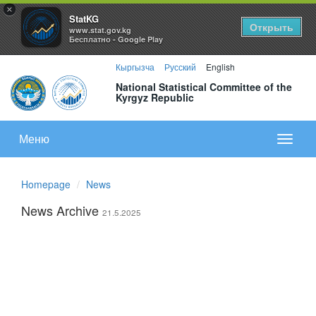
×
StatKG
Открыть
www.stat.gov.kg
Бесплатно - Google Play
Кыргызча
Русский
English
National Statistical Committee of the
Kyrgyz Republic
Меню
Показа
меню
Homepage
News
News Archive
21.5.2025