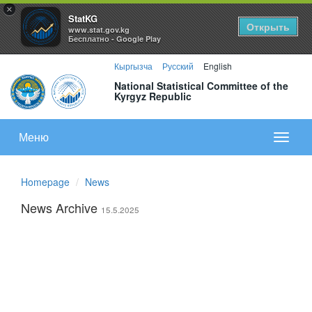
×
StatKG
Открыть
www.stat.gov.kg
Бесплатно - Google Play
Кыргызча
Русский
English
National Statistical Committee of the
Kyrgyz Republic
Меню
Показа
меню
Homepage
News
News Archive
15.5.2025