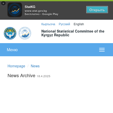
×
StatKG
Открыть
www.stat.gov.kg
Бесплатно - Google Play
Кыргызча
Русский
English
National Statistical Committee of the
Kyrgyz Republic
Меню
Показа
меню
Homepage
News
News Archive
18.4.2025