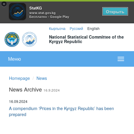
×
StatKG
Открыть
www.stat.gov.kg
Бесплатно - Google Play
Кыргызча
Русский
English
National Statistical Committee of the
Kyrgyz Republic
Меню
Показа
меню
Homepage
News
News Archive
16.9.2024
16.09.2024
A compendium ‘Prices in the Kyrgyz Republic’ has been
prepared