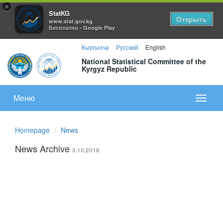
×
StatKG
Открыть
www.stat.gov.kg
Бесплатно - Google Play
Кыргызча
Русский
English
National Statistical Committee of the
Kyrgyz Republic
Меню
Показа
меню
Homepage
News
News Archive
3.10.2018